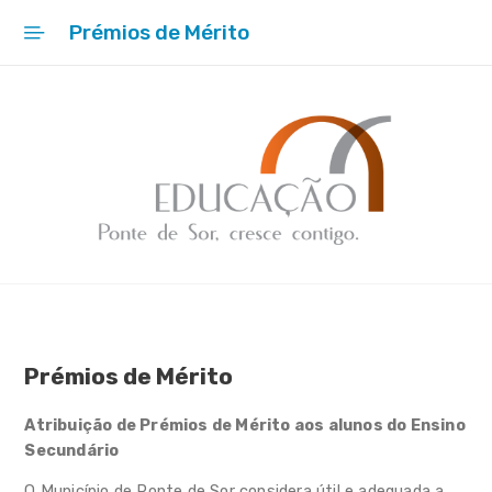
Prémios de Mérito
Início
Início
Empreender para o Sucesso
Kiitos4All
Projetos
Rede Escolar
Prémios de Mérito
Apoios
Atribuição de Prémios de Mérito aos alunos do Ensino
Ação Social Escolar
Secundário
Bolsas de Estudo
O Município de Ponte de Sor considera útil e adequada a