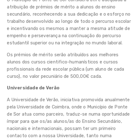
atribuição de prémios de mérito a alunos do ensino
Prémios de Mérito
secundário, reconhecendo a sua dedicação e o esforço no
trabalho desenvolvido ao longo de todo o percurso escolar
Apoio ao Ensino à Distância
e incentivando os mesmos a manter a mesma atitude de
empenho e perseverança na continuação do percurso
Observatório
estudantil superior ou na integração no mundo laboral.
Notícias
Os prémios de mérito serão atribuídos aos melhores
alunos dos cursos cientifico-humanísticos e cursos
Eventos
profissionais da rede escolar pública (um aluno de cada
curso), no valor pecuniário de 500,00€ cada.
Universidade de Verão
A Universidade de Verão, iniciativa promovida anualmente
pela Universidade de Coimbra, onde o Município de Ponte
de Sor atua como parceiro, traduz-se numa oportunidade
ímpar para que os/as alunos/as do Ensino Secundário,
nacionais e internacionais, possam ter um primeiro
contacto com a nossa Universidade, tanto numa